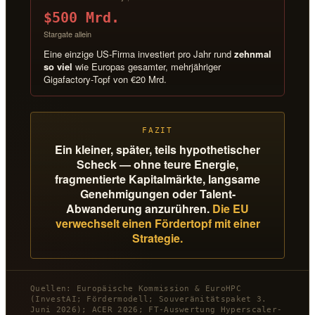
$500 Mrd.
Stargate allein
Eine einzige US-Firma investiert pro Jahr rund
zehnmal
so viel
wie Europas gesamter, mehrjähriger
Gigafactory-Topf von €20 Mrd.
FAZIT
Ein kleiner, später, teils hypothetischer
Scheck — ohne teure Energie,
fragmentierte Kapitalmärkte, langsame
Genehmigungen oder Talent-
Abwanderung anzurühren.
Die EU
verwechselt einen Fördertopf mit einer
Strategie.
Quellen: Europäische Kommission & EuroHPC
(InvestAI; Fördermodell; Souveränitätspaket 3.
Juni 2026); ACER 2026; FT-Auswertung Hyperscaler-