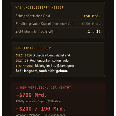
WAS „MOBILISIERT” HEISST
Echtes öffentliches Geld
€50 Mrd.
Erhofftes privates Kapital (noch nicht da)
€150 Mrd.
Ziel-Hebel (nicht realisiert)
1 : 10
DAS TIMING-PROBLEM
Ausschreibung startet erst
JULI 2026
Rechenzentren sollen laufen
2027–28
bislang im Bau (Norwegen)
1 STANDORT
Spät, langsam, noch nicht gebaut.
⚠ DER VERGLEICH, DER WEHTUT
~$700 Mrd.
US-Hyperscaler-Capex, 2026 allein
~$200 / 190 Mrd.
Amazon / Microsoft — je, in einem Jahr