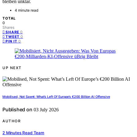
bleiben unklar.
4 minute read
TOTAL
0
Shares
0
SHARE
0
TWEET
0
PIN IT
UP NEXT
Mobilised, Not Spent: What’s Left Of Europe’s €200 Billion AI Offensive
Published on
03 July 2026
AUTHOR
2 Minutes Read Team