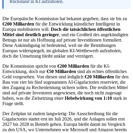
Rückstand in KI aufzuholen.
Die Europäische Kommission hat bekannt gegeben, dass sie bis zu
€200 Milliarden
für die Entwicklung künstlicher Intelligenz in
Europa mobilisieren will.
Doch die tatsächlichen öffentlichen
Mittel sind deutlich geringer
, und ein Großteil des angekündigten
Betrags ist nur als Hoffnung auf private Investitionen formuliert.
Diese Ankündigung ist bedeutend, weil sie die Bemühungen
Europas widerspiegelt, im globalen KI-Wettbewerb aufzuholen,
doch die Umsetzung bleibt unklar und verzögert.
Die Kommission spricht von
€200 Milliarden
für die KI-
Entwicklung, doch nur
€50 Milliarden
sind als echtes öffentliches
Geld vorgesehen. Von diesen sind lediglich
€20 Milliarden
für den
Bau von vier bis fünf sogenannten AI-Gigafactories reserviert, die
den Zugang zu Rechenleistung sichern sollen. Die restlichen Mittel
sind auf private Investoren angewiesen, die noch nicht zugesagt
haben, was die Zielsetzung einer
Hebelwirkung von 1:10
stark in
Frage stellt.
Der Zeitplan ist zudem langwierig: Die Ausschreibung für die
Gigafactories startet erst im Juli 2026, und die Anlagen sollen erst
2027 bis 2028 in Betrieb gehen. Europa bleibt damit im Vergleich
zu den USA, wo Unternehmen wie Microsoft und Amazon bereits