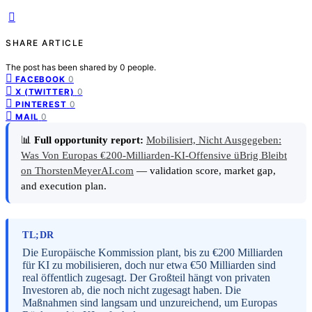
SHARE ARTICLE
The post has been shared by
0
people.
0
FACEBOOK
0
X (TWITTER)
0
PINTEREST
0
MAIL
📊
Full opportunity report:
Mobilisiert, Nicht Ausgegeben:
Was Von Europas €200-Milliarden-KI-Offensive üBrig Bleibt
on ThorstenMeyerAI.com
— validation score, market gap,
and execution plan.
TL;DR
Die Europäische Kommission plant, bis zu €200 Milliarden
für KI zu mobilisieren, doch nur etwa €50 Milliarden sind
real öffentlich zugesagt. Der Großteil hängt von privaten
Investoren ab, die noch nicht zugesagt haben. Die
Maßnahmen sind langsam und unzureichend, um Europas