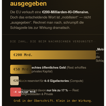
ausgegeben
Die EU verkauft eine
€200-Milliarden-KI-Offensive.
Doch das entscheidende Wort ist „mobilisiert” — nicht
„ausgegeben”. Rechnet man nach, schrumpft die
Schlagzeile bis zur Wirkung dramatisch.
DIE ZAHL, DIE BEIM NACHRECHNEN VERDUNSTET
„Mobili
—
€200 Mrd.
die
Schlagz
echtes öffentliches Geld
(Rest: erhofftes
€50 Mrd.
privates Kapital)
davon reserviert für
4–5 Gigafactories
(Compute)
€20 Mrd.
Brüssel trägt davon
nur bis zu 17 %
— Rest:
~€ wenige Mrd.
Mitgliedstaaten & Private
Groß in der Überschrift. Klein in der Wirkung.